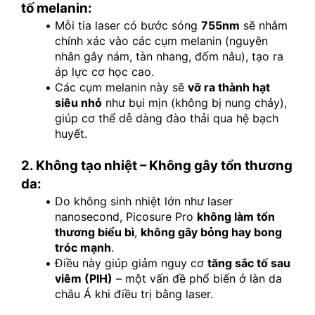
tố melanin:
Mỗi tia laser có bước sóng 
755nm
 sẽ nhắm 
chính xác vào các cụm melanin (nguyên 
nhân gây nám, tàn nhang, đốm nâu), tạo ra 
áp lực cơ học cao.
Các cụm melanin này sẽ 
vỡ ra thành hạt 
siêu nhỏ
 như bụi mịn (không bị nung chảy), 
giúp cơ thể dễ dàng đào thải qua hệ bạch 
huyết.
2. Không tạo nhiệt – Không gây tổn thương 
da:
Do không sinh nhiệt lớn như laser 
nanosecond, Picosure Pro 
không làm tổn 
thương biểu bì
, 
không gây bỏng hay bong 
tróc mạnh
.
Điều này giúp giảm nguy cơ 
tăng sắc tố sau 
viêm (PIH)
 – một vấn đề phổ biến ở làn da 
châu Á khi điều trị bằng laser.