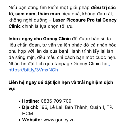
Nếu bạn đang tìm kiếm một giải pháp 
điều trị sắc 
tố, sạm nám, thâm mụn
 hiệu quả, không đau rát, 
không nghỉ dưỡng – 
Laser Picosure Pro tại Goncy 
Clinic
 chính là lựa chọn tối ưu.
Inbox ngay cho Goncy Clinic
 để được bác sĩ da 
liễu chẩn đoán, tư vấn và lên phác đồ cá nhân hóa 
phù hợp với làn da của bạn! Hành trình lấy lại làn 
da sáng mịn, đều màu chỉ cách bạn một cuộc hẹn.
Nhắn tin đặt lịch qua fanpage Goncy Clinic tại:
https://bit.ly/3VmxNGh
Liên hệ ngay để đặt lịch hẹn và trải nghiệm dịch 
vụ:
Hotline:
 0836 709 709
Địa chỉ:
 196, Lê Lai, Bến Thành, Quận 1, TP. 
HCM
Website:
 www.goncy.vn