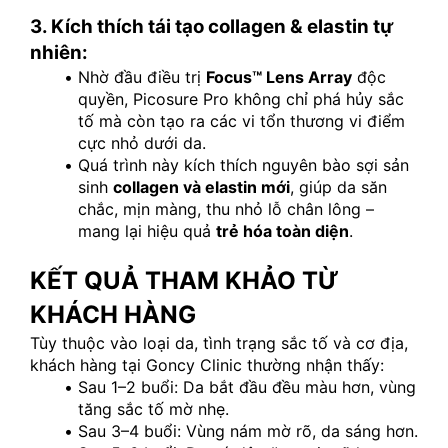
3. Kích thích tái tạo collagen & elastin tự 
nhiên:
Nhờ đầu điều trị 
Focus™ Lens Array
 độc 
quyền, Picosure Pro không chỉ phá hủy sắc 
tố mà còn tạo ra các vi tổn thương vi điểm 
cực nhỏ dưới da.
Quá trình này kích thích nguyên bào sợi sản 
sinh 
collagen và elastin mới
, giúp da săn 
chắc, mịn màng, thu nhỏ lỗ chân lông – 
mang lại hiệu quả 
trẻ hóa toàn diện
.
KẾT QUẢ THAM KHẢO TỪ 
KHÁCH HÀNG
Tùy thuộc vào loại da, tình trạng sắc tố và cơ địa, 
khách hàng tại Goncy Clinic thường nhận thấy:
Sau 1–2 buổi: Da bắt đầu đều màu hơn, vùng 
tăng sắc tố mờ nhẹ.
Sau 3–4 buổi: Vùng nám mờ rõ, da sáng hơn.