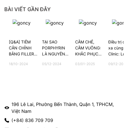
BÀI VIẾT GẦN ĐÂY
[Q&A] TIÊM
TẠI SAO
CẰM CHẺ,
Điều trị da
CÂN CHỈNH
PORPHYRIN
CẰM VUÔNG:
xa cùng G
BẰNG FILLER
LÀ NGUYÊN
KHẮC PHỤC
Clinic: Lựa
CÓ ĐAU
NHÂN CHÍNH
NHƯ THẾ
chọn của 
18/10-2024
05/12-2024
03/01-2025
09/12-2025
KHÔNG?
GÂY NÊN
NÀO?
kiều bào t
MỤN?
196 Lê Lai, Phường Bến Thành, Quận 1, TPHCM,
Việt Nam
(+84) 836 709 709