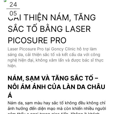
24
05
CẢI THIỆN NÁM, TĂNG 
SẮC TỐ BẰNG LASER 
PICOSURE PRO
Laser Picosure Pro tại Goncy Clinic hỗ trợ làm 
sáng da, cải thiện sắc tố và kết cấu da với công 
nghệ hiện đại, không xâm lấn và được bác sĩ thực 
hiện.
NÁM, SẠM VÀ TĂNG SẮC TỐ – 
NỖI ÁM ẢNH CỦA LÀN DA CHÂU 
Á
Nám da, sạm màu hay sắc tố không đều không chỉ 
ảnh hưởng đến diện mạo mà còn khiến nhiều người 