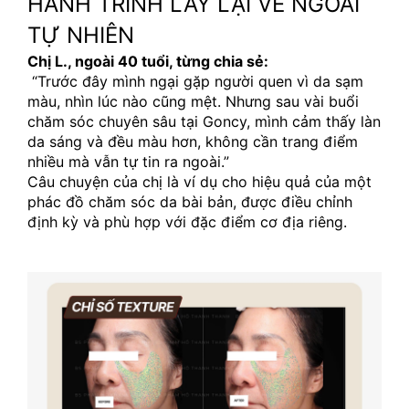
HÀNH TRÌNH LẤY LẠI VẺ NGOÀI 
TỰ NHIÊN
Chị L., ngoài 40 tuổi, từng chia sẻ:
 “Trước đây mình ngại gặp người quen vì da sạm 
màu, nhìn lúc nào cũng mệt. Nhưng sau vài buổi 
chăm sóc chuyên sâu tại Goncy, mình cảm thấy làn 
da sáng và đều màu hơn, không cần trang điểm 
nhiều mà vẫn tự tin ra ngoài.”
Câu chuyện của chị là ví dụ cho hiệu quả của một 
phác đồ chăm sóc da bài bản, được điều chỉnh 
định kỳ và phù hợp với đặc điểm cơ địa riêng.