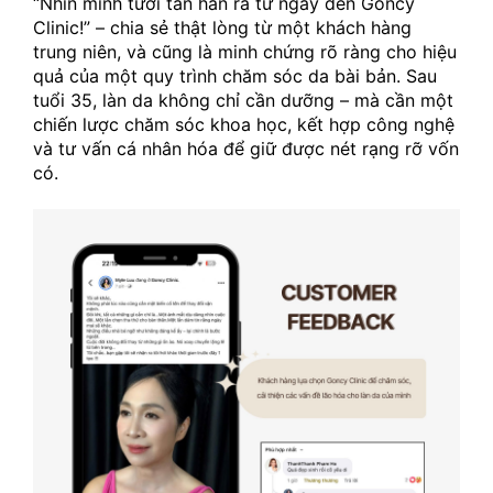
“Nhìn mình tươi tắn hẳn ra từ ngày đến Goncy 
Clinic!” – chia sẻ thật lòng từ một khách hàng 
trung niên, và cũng là minh chứng rõ ràng cho hiệu 
quả của một quy trình chăm sóc da bài bản. Sau 
tuổi 35, làn da không chỉ cần dưỡng – mà cần một 
chiến lược chăm sóc khoa học, kết hợp công nghệ 
và tư vấn cá nhân hóa để giữ được nét rạng rỡ vốn 
có.