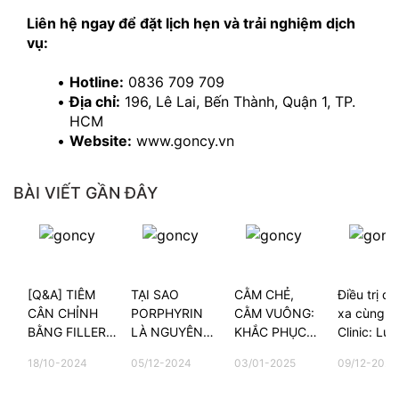
Liên hệ ngay để đặt lịch hẹn và trải nghiệm dịch 
vụ:
Hotline:
 0836 709 709
Địa chỉ:
 196, Lê Lai, Bến Thành, Quận 1, TP. 
HCM
Website:
 www.goncy.vn
BÀI VIẾT GẦN ĐÂY
[Q&A] TIÊM
TẠI SAO
CẰM CHẺ,
Điều trị da
CÂN CHỈNH
PORPHYRIN
CẰM VUÔNG:
xa cùng G
BẰNG FILLER
LÀ NGUYÊN
KHẮC PHỤC
Clinic: Lựa
CÓ ĐAU
NHÂN CHÍNH
NHƯ THẾ
chọn của 
18/10-2024
05/12-2024
03/01-2025
09/12-2025
KHÔNG?
GÂY NÊN
NÀO?
kiều bào t
MỤN?