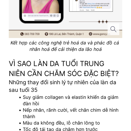
Kết hợp các công nghệ trẻ hoá da và phác đồ cá 
nhân hoá để cải thiện da lão hoá
VÌ SAO LÀN DA TUỔI TRUNG 
NIÊN CẦN CHĂM SÓC ĐẶC BIỆT?
Những thay đổi sinh lý tự nhiên của làn da 
sau tuổi 35
Suy giảm collagen và elastin khiến da giảm 
đàn hồi
Nếp nhăn, rãnh cười, vết chân chim dễ hình 
thành
Màu da không đều, lỗ chân lông to
Tốc độ tái tạo da chậm hơn trước