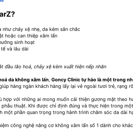
earZ?
óa như chảy xệ nhẹ, da kém săn chắc
t hoặc can thiệp xâm lấn
 hưởng sinh hoạt
 tế và lâu dài
ắt đầu lão hoá, chảy xệ kèm xuất hiện nếp nhăn
 hoá da không xâm lấn
, 
Goncy Clinic tự hào là một trong nh
iúp hàng ngàn khách hàng lấy lại vẻ ngoài tươi trẻ, rạng rỡ
hù hợp với những ai mong muốn cải thiện gương mặt theo h
 phẫu thuật. Khi được chỉ định đúng và thực hiện trong một
h một phần quan trọng trong hành trình chăm sóc da dài h
ghiệm công nghệ nâng cơ không xâm lấn số 1 dành cho khác