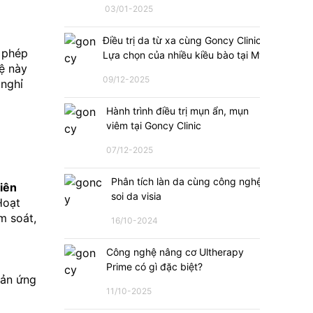
03/01-2025
Điều trị da từ xa cùng Goncy Clinic:
 phép 
Lựa chọn của nhiều kiều bào tại Mỹ
 này 
09/12-2025
nghỉ 
Hành trình điều trị mụn ẩn, mụn
viêm tại Goncy Clinic
07/12-2025
Phân tích làn da cùng công nghệ
iên 
soi da visia
oạt 
 soát, 
16/10-2024
Công nghệ nâng cơ Ultherapy
Prime có gì đặc biệt?
ản ứng 
11/10-2025