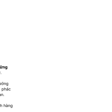
ững 
.
ướng 
 phác 
ạn.
h hàng 