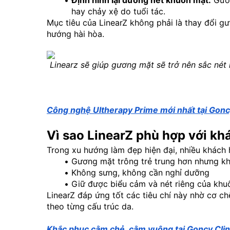
Định hình lại đường nét khuôn mặt:
 Gươ
hay chảy xệ do tuổi tác.
Mục tiêu của LinearZ không phải là thay đổi gư
hướng hài hòa.
Linearz sẽ giúp gương mặt sẽ trở nên sắc nét
Công nghệ Ultherapy Prime mới nhất tại Goncy
Vì sao LinearZ phù hợp với kh
Trong xu hướng làm đẹp hiện đại, nhiều khác
Gương mặt trông trẻ trung hơn nhưng khô
Không sưng, không cần nghỉ dưỡng
Giữ được biểu cảm và nét riêng của khu
LinearZ đáp ứng tốt các tiêu chí này nhờ cơ c
theo từng cấu trúc da.
Khắc phục cằm chẻ, cằm vuông tại Goncy Clin