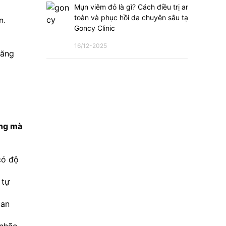
Mụn viêm đỏ là gì? Cách điều trị an
toàn và phục hồi da chuyên sâu tại
n.
Goncy Clinic
16/12-2025
ăng 
ng mà 
ó độ 
tự 
an 