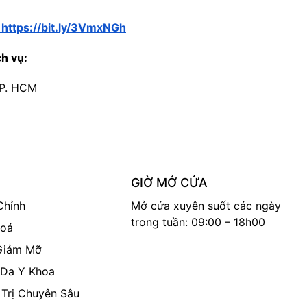
 https://bit.ly/3VmxNGh
ch vụ:
 TP. HCM
GIỜ MỞ CỬA
Chỉnh
Mở cửa xuyên suốt các ngày
trong tuần: 09:00 – 18h00
Hoá
Giảm Mỡ
Da Y Khoa
 Trị Chuyên Sâu