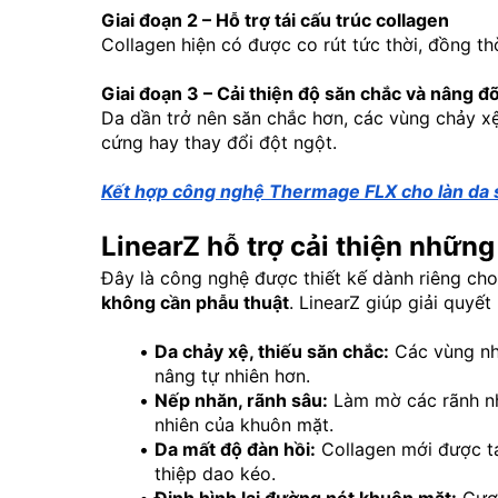
Giai đoạn 2 – Hỗ trợ tái cấu trúc collagen
Collagen hiện có được co rút tức thời, đồng thờ
Giai đoạn 3 – Cải thiện độ săn chắc và nâng đ
Da dần trở nên săn chắc hơn, các vùng chảy xệ
cứng hay thay đổi đột ngột.
Kết hợp công nghệ Thermage FLX cho làn da s
LinearZ hỗ trợ cải thiện nhữn
Đây là công nghệ được thiết kế dành riêng cho
không cần phẫu thuật
. LinearZ giúp giải quyết
Da chảy xệ, thiếu săn chắc:
 Các vùng nh
nâng tự nhiên hơn.
Nếp nhăn, rãnh sâu:
 Làm mờ các rãnh nh
nhiên của khuôn mặt.
Da mất độ đàn hồi:
 Collagen mới được t
thiệp dao kéo.