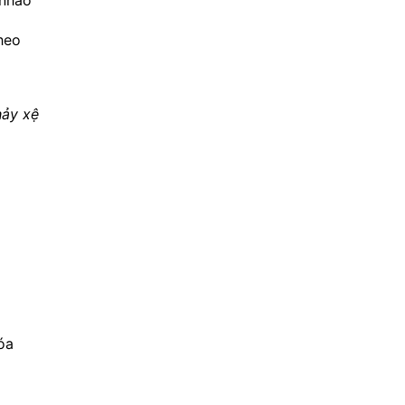
nhão 
heo 
ảy xệ 
a 