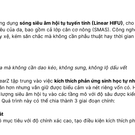
ứng dụng 
sóng siêu âm hội tụ tuyến tính (Linear HIFU)
, cho
iêu của da, bao gồm cả lớp cân cơ nông (SMAS). Công nghệ
hảy xệ, kém săn chắc mà không cần phẫu thuật hay thời gian 
 da mà không cần dao kéo, không sưng, không lộ dấu vết
arZ tập trung vào việc 
kích thích phản ứng sinh học tự nh
ắn hơn nhưng vẫn giữ được biểu cảm và nét riêng vốn có. H
lượng siêu âm hội tụ vào các tầng mô với độ sâu được kiểm
 Quá trình này có thể chia thành 3 giai đoạn chính:
át
ục tiêu với độ chính xác cao, tạo điều kiện kích thích ph