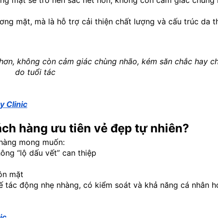
ng mặt sẽ trở nên sắc nét hơn, không còn cảm giác chùng 
ơng mặt, mà là hỗ trợ cải thiện chất lượng và cấu trúc da t
 hơn, không còn cảm giác chùng nhão, kém săn chắc hay ch
do tuổi tác
 Clinic
ách hàng ưu tiên vẻ đẹp tự nhiên?
h hàng mong muốn:
ng “lộ dấu vết” can thiệp
ôn mặt
hế tác động nhẹ nhàng, có kiểm soát và khả năng cá nhân hó
ic