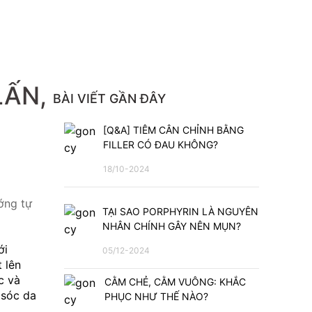
LẤN,
BÀI VIẾT GẦN ĐÂY
[Q&A] TIÊM CÂN CHỈNH BẰNG
FILLER CÓ ĐAU KHÔNG?
18/10-2024
ng tự 
TẠI SAO PORPHYRIN LÀ NGUYÊN
NHÂN CHÍNH GÂY NÊN MỤN?
i 
05/12-2024
 lên 
 và 
CẰM CHẺ, CẰM VUÔNG: KHẮC
sóc da 
PHỤC NHƯ THẾ NÀO?