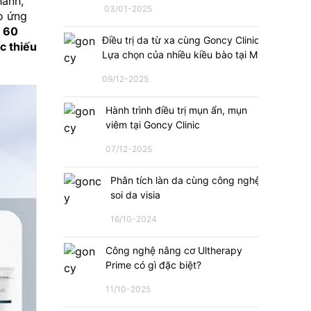
anh, 
03/01-2025
o ứng 
 
60 
Điều trị da từ xa cùng Goncy Clinic:
 thiếu 
Lựa chọn của nhiều kiều bào tại Mỹ
09/12-2025
Hành trình điều trị mụn ẩn, mụn
viêm tại Goncy Clinic
07/12-2025
Phân tích làn da cùng công nghệ
soi da visia
16/10-2024
Công nghệ nâng cơ Ultherapy
Prime có gì đặc biệt?
11/10-2025