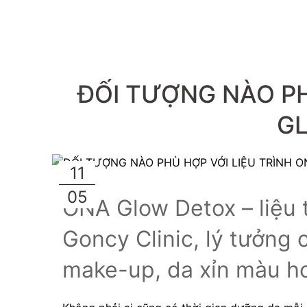
ĐỐI TƯỢNG NÀO PH
G
11
05
ONA Glow Detox – liệu t
Goncy Clinic, lý tưởng 
make-up, da xỉn màu ho