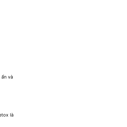
 ẩn và 
tox là 