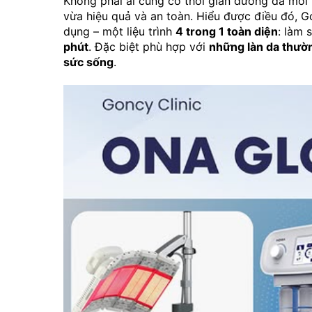
Không phải ai cũng có thời gian dưỡng da mỗi
vừa hiệu quả và an toàn. Hiểu được điều đó, G
dụng – một liệu trình 
4 trong 1 toàn diện
: làm 
phút
. Đặc biệt phù hợp với 
những làn da thườn
sức sống
.