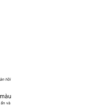
àn hồi 
n màu
ẩn và 