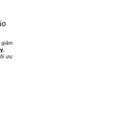
o 
 giảm 
ày
, 
ối ưu: