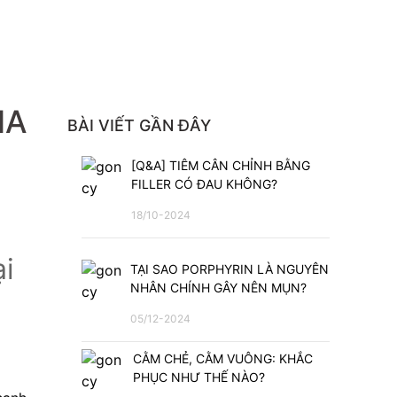
NA
BÀI VIẾT GẦN ĐÂY
[Q&A] TIÊM CÂN CHỈNH BẰNG
FILLER CÓ ĐAU KHÔNG?
18/10-2024
i 
TẠI SAO PORPHYRIN LÀ NGUYÊN
NHÂN CHÍNH GÂY NÊN MỤN?
05/12-2024
CẰM CHẺ, CẰM VUÔNG: KHẮC
PHỤC NHƯ THẾ NÀO?