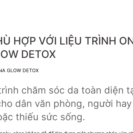
Ù HỢP VỚI LIỆU TRÌNH O
LOW DETOX
rình chăm sóc da toàn diện tạ
cho dân văn phòng, người hay 
ặc thiếu sức sống.