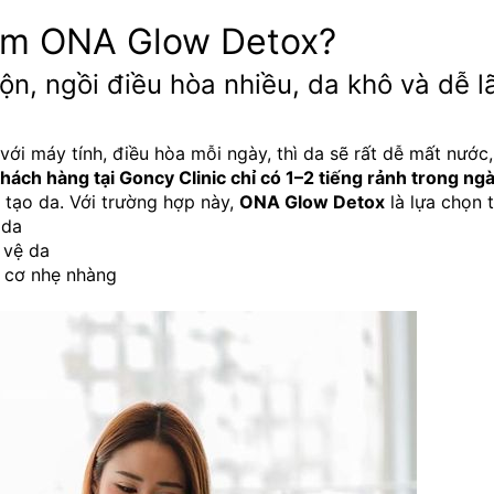
iệm ONA Glow Detox?
n, ngồi điều hòa nhiều, da khô và dễ lã
với máy tính, điều hòa mỗi ngày, thì da sẽ rất dễ mất nước,
hách hàng tại Goncy Clinic chỉ có 1–2 tiếng rảnh trong ng
tạo da. Với trường hợp này, 
ONA Glow Detox
 là lựa chọn t
 da
 vệ da
g cơ nhẹ nhàng