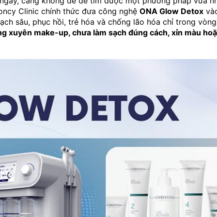
 ngày, càng không dễ để tìm được một phương pháp vừa nh
oncy Clinic chính thức đưa công nghệ 
ONA Glow Detox
 và
sạch sâu, phục hồi, trẻ hóa và chống lão hóa chỉ trong vòng
g xuyên make-up, chưa làm sạch đúng cách, xỉn màu hoặc