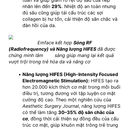
tuần và giúp giảm rõ rệt độ sâu của nếp 
nhăn lên đến 
29%
. Nhiệt độ an toàn nhưng 
đủ sâu cũng giúp tái cấu trúc các sợi 
collagen bị hư tổn, cải thiện độ săn chắc và 
đàn hồi của da.
Emface kết hợp 
Sóng RF 
(Radiofrequency) và Năng lượng HIFES 
đã được 
chứng minh lâm 
sàng giúp mang lại kết quả 
vượt trội trong trẻ hóa da và nâng cơ
Năng lượng HIFES (High-Intensity Focused 
Electromagnetic Stimulation):
 HIFES tạo ra 
hơn 20.000 kích thích cơ mặt trong mỗi buổi 
điều trị, tương đương với tập luyện cơ mặt 
cường độ cao. Theo một nghiên cứu của 
Aesthetic Surgery Journal
, năng lượng HIFES 
có thể làm tăng 
30–35% độ săn chắc của 
cơ
, đồng thời cải thiện sự đồng đều của cấu 
trúc cơ mặt, giúp khuôn mặt trông trẻ trung 