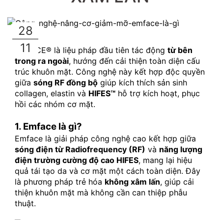
28
11
EMFACE® là liệu pháp đầu tiên tác động 
từ bên 
trong ra ngoài
, hướng đến cải thiện toàn diện cấu 
trúc khuôn mặt. Công nghệ này kết hợp độc quyền 
giữa 
sóng RF đồng bộ
 giúp kích thích sản sinh 
collagen, elastin và 
HIFES™
 hỗ trợ kích hoạt, phục 
hồi các nhóm cơ mặt.
1. Emface là gì?
Emface là giải pháp công nghệ cao kết hợp giữa 
sóng điện từ Radiofrequency (RF)
 và 
năng lượng 
điện trường cường độ cao HIFES
, mang lại hiệu 
quả tái tạo da và cơ mặt một cách toàn diện. Đây 
là phương pháp trẻ hóa 
không xâm lấn
, giúp cải 
thiện khuôn mặt mà không cần can thiệp phẫu 
thuật.