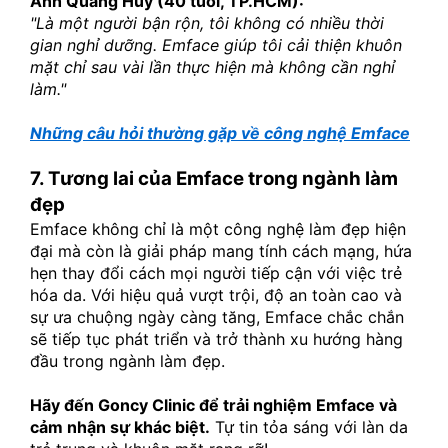
Anh Quang Huy (40 tuổi, TP.HCM):
"Là một người bận rộn, tôi không có nhiều thời 
gian nghỉ dưỡng. Emface giúp tôi cải thiện khuôn 
mặt chỉ sau vài lần thực hiện mà không cần nghỉ 
làm."
Những câu hỏi thường gặp về công nghệ Emface
7. Tương lai của Emface trong ngành làm 
đẹp
Emface không chỉ là một công nghệ làm đẹp hiện 
đại mà còn là giải pháp mang tính cách mạng, hứa 
hẹn thay đổi cách mọi người tiếp cận với việc trẻ 
hóa da. Với hiệu quả vượt trội, độ an toàn cao và 
sự ưa chuộng ngày càng tăng, Emface chắc chắn 
sẽ tiếp tục phát triển và trở thành xu hướng hàng 
đầu trong ngành làm đẹp.
Hãy đến Goncy Clinic để trải nghiệm Emface và 
cảm nhận sự khác biệt.
 Tự tin tỏa sáng với làn da 