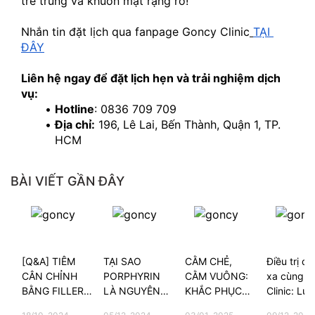
trẻ trung và khuôn mặt rạng rỡ!
Nhắn tin đặt lịch qua fanpage Goncy Clinic
TẠI 
ĐÂY
Liên hệ ngay để đặt lịch hẹn và trải nghiệm dịch 
vụ:
Hotline
: 0836 709 709
Địa chỉ:
 196, Lê Lai, Bến Thành, Quận 1, TP. 
HCM
BÀI VIẾT GẦN ĐÂY
[Q&A] TIÊM
TẠI SAO
CẰM CHẺ,
Điều trị da
CÂN CHỈNH
PORPHYRIN
CẰM VUÔNG:
xa cùng G
BẰNG FILLER
LÀ NGUYÊN
KHẮC PHỤC
Clinic: Lựa
CÓ ĐAU
NHÂN CHÍNH
NHƯ THẾ
chọn của 