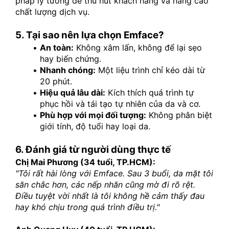
pháp lý tưởng để thu hút khách hàng và nâng cao 
chất lượng dịch vụ.
5. Tại sao nên lựa chọn Emface?
An toàn:
 Không xâm lấn, không để lại sẹo 
hay biến chứng.
Nhanh chóng:
 Một liệu trình chỉ kéo dài từ 
20 phút.
Hiệu quả lâu dài:
 Kích thích quá trình tự 
phục hồi và tái tạo tự nhiên của da và cơ.
Phù hợp với mọi đối tượng:
 Không phân biệt 
giới tính, độ tuổi hay loại da.
6. Đánh giá từ người dùng thực tế
Chị Mai Phương (34 tuổi, TP.HCM):
"Tôi rất hài lòng với Emface. Sau 3 buổi, da mặt tôi 
săn chắc hơn, các nếp nhăn cũng mờ đi rõ rệt. 
Điều tuyệt vời nhất là tôi không hề cảm thấy đau 
hay khó chịu trong quá trình điều trị."