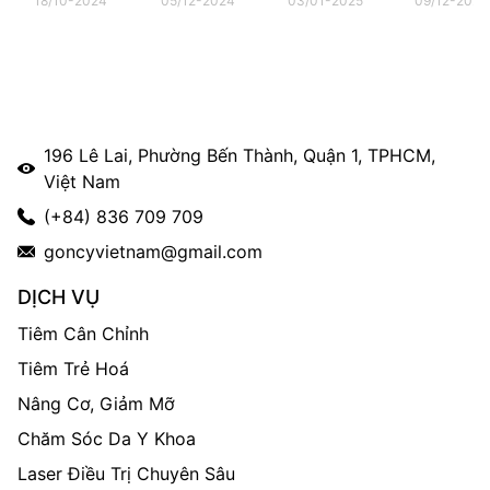
18/10-2024
05/12-2024
03/01-2025
09/12-2025
KHÔNG?
GÂY NÊN
NÀO?
kiều bào t
MỤN?
196 Lê Lai, Phường Bến Thành, Quận 1, TPHCM,
Việt Nam
(+84) 836 709 709
goncyvietnam@gmail.com
DỊCH VỤ
Tiêm Cân Chỉnh
Tiêm Trẻ Hoá
Nâng Cơ, Giảm Mỡ
Chăm Sóc Da Y Khoa
Laser Điều Trị Chuyên Sâu