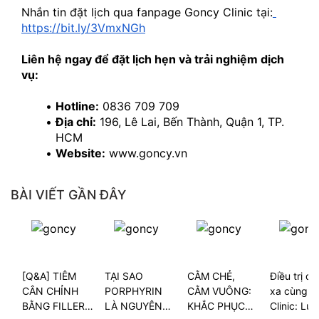
Nhắn tin đặt lịch qua fanpage Goncy Clinic tại:
https://bit.ly/3VmxNGh
Liên hệ ngay để đặt lịch hẹn và trải nghiệm dịch 
vụ:
Hotline:
 0836 709 709
Địa chỉ:
 196, Lê Lai, Bến Thành, Quận 1, TP. 
HCM
Website:
 www.goncy.vn
BÀI VIẾT GẦN ĐÂY
[Q&A] TIÊM
TẠI SAO
CẰM CHẺ,
Điều trị da
CÂN CHỈNH
PORPHYRIN
CẰM VUÔNG:
xa cùng G
BẰNG FILLER
LÀ NGUYÊN
KHẮC PHỤC
Clinic: Lựa