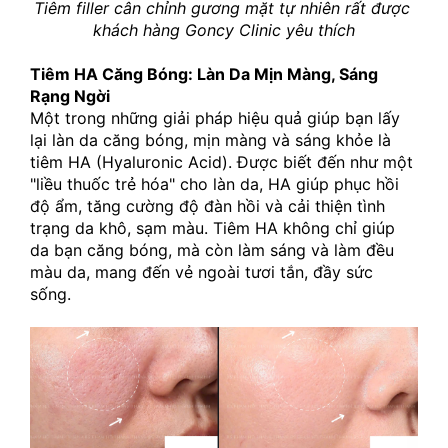
Tiêm filler cân chỉnh gương mặt tự nhiên rất được 
khách hàng Goncy Clinic yêu thích
Tiêm HA Căng Bóng: Làn Da Mịn Màng, Sáng 
Rạng Ngời
Một trong những giải pháp hiệu quả giúp bạn lấy 
lại làn da căng bóng, mịn màng và sáng khỏe là 
tiêm HA (Hyaluronic Acid). Được biết đến như một 
"liều thuốc trẻ hóa" cho làn da, HA giúp phục hồi 
độ ẩm, tăng cường độ đàn hồi và cải thiện tình 
trạng da khô, sạm màu. Tiêm HA không chỉ giúp 
da bạn căng bóng, mà còn làm sáng và làm đều 
màu da, mang đến vẻ ngoài tươi tắn, đầy sức 
sống. 