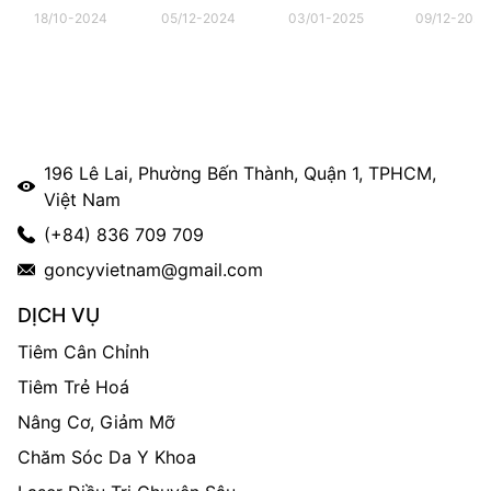
CÓ ĐAU
NHÂN CHÍNH
NHƯ THẾ
chọn của 
18/10-2024
05/12-2024
03/01-2025
09/12-2025
KHÔNG?
GÂY NÊN
NÀO?
kiều bào t
MỤN?
196 Lê Lai, Phường Bến Thành, Quận 1, TPHCM,
Việt Nam
(+84) 836 709 709
goncyvietnam@gmail.com
DỊCH VỤ
Tiêm Cân Chỉnh
Tiêm Trẻ Hoá
Nâng Cơ, Giảm Mỡ
Chăm Sóc Da Y Khoa