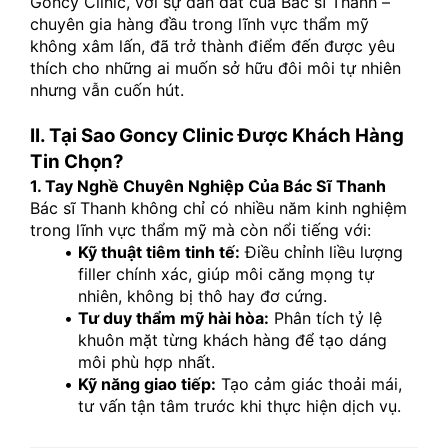
Goncy Clinic, với sự dẫn dắt của Bác sĩ Thanh – 
chuyên gia hàng đầu trong lĩnh vực thẩm mỹ 
không xâm lấn, đã trở thành điểm đến được yêu 
thích cho những ai muốn sở hữu đôi môi tự nhiên 
nhưng vẫn cuốn hút.
II. Tại Sao Goncy Clinic Được Khách Hàng 
Tin Chọn?
1. Tay Nghề Chuyên Nghiệp Của Bác Sĩ Thanh
Bác sĩ Thanh không chỉ có nhiều năm kinh nghiệm 
trong lĩnh vực thẩm mỹ mà còn nổi tiếng với:
Kỹ thuật tiêm tinh tế:
 Điều chỉnh liều lượng 
filler chính xác, giúp môi căng mọng tự 
nhiên, không bị thô hay đơ cứng.
Tư duy thẩm mỹ hài hòa:
 Phân tích tỷ lệ 
khuôn mặt từng khách hàng để tạo dáng 
môi phù hợp nhất.
Kỹ năng giao tiếp:
 Tạo cảm giác thoải mái, 
tư vấn tận tâm trước khi thực hiện dịch vụ.