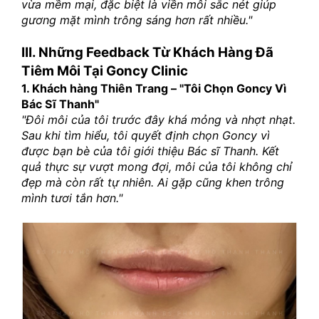
vừa mềm mại, đặc biệt là viền môi sắc nét giúp 
gương mặt mình trông sáng hơn rất nhiều."
III. Những Feedback Từ Khách Hàng Đã 
Tiêm Môi Tại Goncy Clinic
1. Khách hàng Thiên Trang – "Tôi Chọn Goncy Vì 
Bác Sĩ Thanh"
"Đôi môi của tôi trước đây khá mỏng và nhợt nhạt. 
Sau khi tìm hiểu, tôi quyết định chọn Goncy vì 
được bạn bè của tôi giới thiệu Bác sĩ Thanh. Kết 
quả thực sự vượt mong đợi, môi của tôi không chỉ 
đẹp mà còn rất tự nhiên. Ai gặp cũng khen trông 
mình tươi tắn hơn."