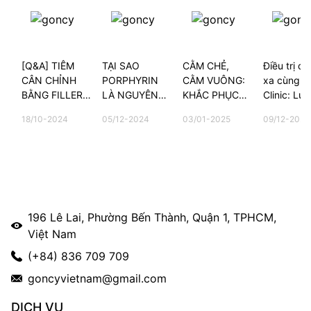
[Q&A] TIÊM
TẠI SAO
CẰM CHẺ,
Điều trị da
CÂN CHỈNH
PORPHYRIN
CẰM VUÔNG:
xa cùng G
BẰNG FILLER
LÀ NGUYÊN
KHẮC PHỤC
Clinic: Lựa
CÓ ĐAU
NHÂN CHÍNH
NHƯ THẾ
chọn của 
18/10-2024
05/12-2024
03/01-2025
09/12-2025
KHÔNG?
GÂY NÊN
NÀO?
kiều bào t
MỤN?
196 Lê Lai, Phường Bến Thành, Quận 1, TPHCM,
Việt Nam
(+84) 836 709 709
goncyvietnam@gmail.com
DỊCH VỤ