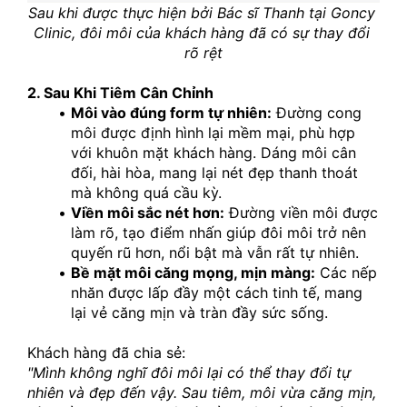
Sau khi được thực hiện bởi Bác sĩ Thanh tại Goncy 
Clinic, đôi môi của khách hàng đã có sự thay đổi 
rõ rệt
2. Sau Khi Tiêm Cân Chỉnh
Môi vào đúng form tự nhiên:
 Đường cong 
môi được định hình lại mềm mại, phù hợp 
với khuôn mặt khách hàng. Dáng môi cân 
đối, hài hòa, mang lại nét đẹp thanh thoát 
mà không quá cầu kỳ.
Viền môi sắc nét hơn:
 Đường viền môi được 
làm rõ, tạo điểm nhấn giúp đôi môi trở nên 
quyến rũ hơn, nổi bật mà vẫn rất tự nhiên.
Bề mặt môi căng mọng, mịn màng:
 Các nếp 
nhăn được lấp đầy một cách tinh tế, mang 
lại vẻ căng mịn và tràn đầy sức sống.
Khách hàng đã chia sẻ:
"Mình không nghĩ đôi môi lại có thể thay đổi tự 
nhiên và đẹp đến vậy. Sau tiêm, môi vừa căng mịn, 