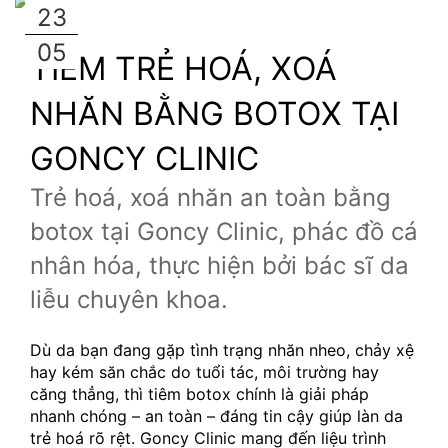
23
05
TIÊM TRẺ HOÁ, XOÁ 
NHĂN BẰNG BOTOX TẠI 
GONCY CLINIC
Trẻ hoá, xoá nhăn an toàn bằng 
botox tại Goncy Clinic, phác đồ cá 
nhân hóa, thực hiện bởi bác sĩ da 
liễu chuyên khoa.
Dù da bạn đang gặp tình trạng nhăn nheo, chảy xệ 
hay kém săn chắc do tuổi tác, môi trường hay 
căng thẳng, thì tiêm botox chính là giải pháp 
nhanh chóng – an toàn – đáng tin cậy giúp làn da 
trẻ hoá rõ rệt. Goncy Clinic mang đến liệu trình 