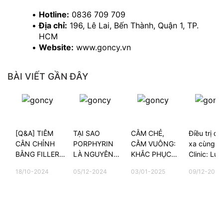
Hotline:
 0836 709 709
Địa chỉ:
 196, Lê Lai, Bến Thành, Quận 1, TP. 
HCM
Website:
 www.goncy.vn
BÀI VIẾT GẦN ĐÂY
[Q&A] TIÊM
TẠI SAO
CẰM CHẺ,
Điều trị da
CÂN CHỈNH
PORPHYRIN
CẰM VUÔNG:
xa cùng G
BẰNG FILLER
LÀ NGUYÊN
KHẮC PHỤC
Clinic: Lựa
CÓ ĐAU
NHÂN CHÍNH
NHƯ THẾ
chọn của 
18/10-2024
05/12-2024
03/01-2025
09/12-2025
KHÔNG?
GÂY NÊN
NÀO?
kiều bào t
MỤN?