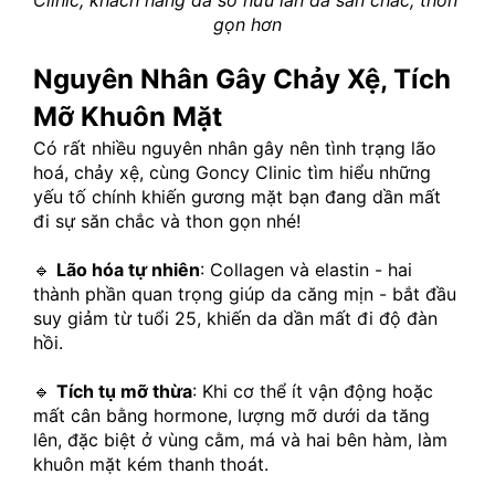
Clinic, khách hàng đã sỡ hữu làn da săn chắc, thon 
gọn hơn
Nguyên Nhân Gây Chảy Xệ, Tích 
Mỡ Khuôn Mặt
Có rất nhiều nguyên nhân gây nên tình trạng lão 
hoá, chảy xệ, cùng Goncy Clinic tìm hiểu những 
yếu tố chính khiến gương mặt bạn đang dần mất 
đi sự săn chắc và thon gọn nhé!
🔹 
Lão hóa tự nhiên
: Collagen và elastin - hai 
thành phần quan trọng giúp da căng mịn - bắt đầu 
suy giảm từ tuổi 25, khiến da dần mất đi độ đàn 
hồi.
🔹 
Tích tụ mỡ thừa
: Khi cơ thể ít vận động hoặc 
mất cân bằng hormone, lượng mỡ dưới da tăng 
lên, đặc biệt ở vùng cằm, má và hai bên hàm, làm 
khuôn mặt kém thanh thoát.