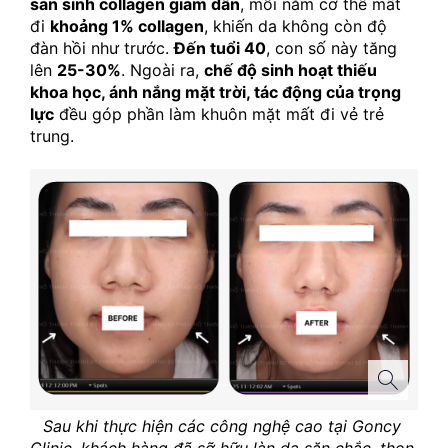
sản sinh collagen giảm dần
, mỗi năm cơ thể mất 
đi 
khoảng 1% collagen
, khiến da không còn độ 
đàn hồi như trước. 
Đến tuổi 40
, con số này tăng 
lên 
25-30%
. Ngoài ra, 
chế độ sinh hoạt thiếu 
khoa học, ánh nắng mặt trời, tác động của trọng 
lực
 đều góp phần làm khuôn mặt mất đi vẻ trẻ 
trung.
Sau khi thực hiện các công nghệ cao tại Goncy 