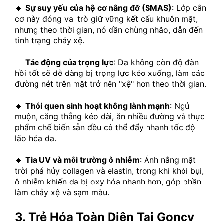
🔹 
Sự suy yếu của hệ cơ nâng đỡ (SMAS)
: Lớp cân 
cơ này đóng vai trò giữ vững kết cấu khuôn mặt, 
nhưng theo thời gian, nó dần chùng nhão, dẫn đến 
tình trạng chảy xệ.
🔹 
Tác động của trọng lực
: Da không còn độ đàn 
hồi tốt sẽ dễ dàng bị trọng lực kéo xuống, làm các 
đường nét trên mặt trở nên "xệ" hơn theo thời gian.
🔹 
Thói quen sinh hoạt không lành mạnh
: Ngủ 
muộn, căng thẳng kéo dài, ăn nhiều đường và thực 
phẩm chế biến sẵn đều có thể đẩy nhanh tốc độ 
lão hóa da.
🔹 
Tia UV và môi trường ô nhiễm
: Ánh nắng mặt 
trời phá hủy collagen và elastin, trong khi khói bụi, 
ô nhiễm khiến da bị oxy hóa nhanh hơn, góp phần 
làm chảy xệ và sạm màu.
3. Trẻ Hóa Toàn Diện Tại Goncy 