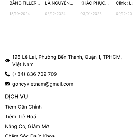
BẰNG FILLER
LÀ NGUYÊN
KHẮC PHỤC
Clinic: Lựa
CÓ ĐAU
NHÂN CHÍNH
NHƯ THẾ
chọn của 
18/10-2024
05/12-2024
03/01-2025
09/12-2025
KHÔNG?
GÂY NÊN
NÀO?
kiều bào t
MỤN?
196 Lê Lai, Phường Bến Thành, Quận 1, TPHCM,
Việt Nam
(+84) 836 709 709
goncyvietnam@gmail.com
DỊCH VỤ
Tiêm Cân Chỉnh
Tiêm Trẻ Hoá
Nâng Cơ, Giảm Mỡ
Chăm Sóc Da Y Khoa