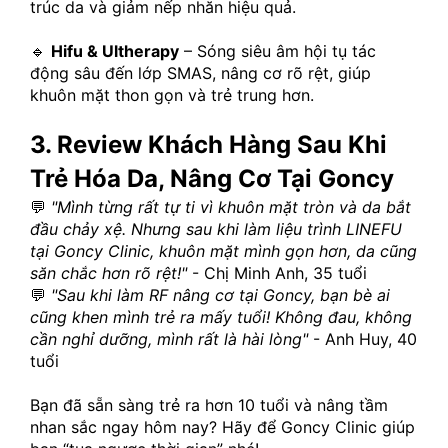
trúc da và giảm nếp nhăn hiệu quả.
🔹 
Hifu & Ultherapy
 – Sóng siêu âm hội tụ tác 
động sâu đến lớp SMAS, nâng cơ rõ rệt, giúp 
khuôn mặt thon gọn và trẻ trung hơn.
3. Review Khách Hàng Sau Khi 
Trẻ Hóa Da, Nâng Cơ Tại Goncy
💬 
"Mình từng rất tự ti vì khuôn mặt tròn và da bắt 
đầu chảy xệ. Nhưng sau khi làm liệu trình LINEFU 
tại Goncy Clinic, khuôn mặt mình gọn hơn, da cũng 
săn chắc hơn rõ rệt!"
 - Chị Minh Anh, 35 tuổi
💬 
"Sau khi làm RF nâng cơ tại Goncy, bạn bè ai 
cũng khen mình trẻ ra mấy tuổi! Không đau, không 
cần nghỉ dưỡng, mình rất là hài lòng"
 - Anh Huy, 40 
tuổi
Bạn đã sẵn sàng trẻ ra hơn 10 tuổi và nâng tầm 
nhan sắc ngay hôm nay? Hãy để Goncy Clinic giúp 