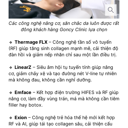
Các công nghệ nâng cơ, săn chắc da luôn được rất 
đông khách hàng Goncy Clinic lựa chọn
🔹 
Thermage FLX
 – Công nghệ tần số vô tuyến 
(RF) giúp tăng sinh collagen mạnh mẽ, cải thiện độ 
đàn hồi và giảm nếp nhăn chỉ sau một lần điều trị.
🔹 
LinearZ
 – Siêu âm hội tụ tuyến tính giúp nâng 
cơ, giảm chảy xệ và tạo đường nét V-line tự nhiên 
mà không đau, không cần nghỉ dưỡng.
🔹 
Emface
 – Kết hợp điện trường HIFES và RF giúp 
nâng cơ, làm đầy vùng trán, má mà không cần tiêm 
filler hay botox.
🔹 
Exion
 – Công nghệ trẻ hóa thế hệ mới kết hợp 
RF và AI, giúp tái tạo collagen sâu, cải thiện cấu 