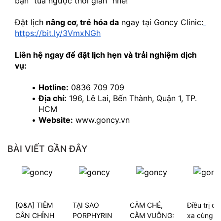
bạn “tua ngược thời gian” nhé!
Đặt lịch 
nâng cơ, trẻ hóa da
 ngay tại Goncy Clinic:
https://bit.ly/3VmxNGh
Liên hệ ngay để đặt lịch hẹn và trải nghiệm dịch 
vụ:
Hotline:
 0836 709 709
Địa chỉ:
 196, Lê Lai, Bến Thành, Quận 1, TP. 
HCM
Website:
 www.goncy.vn
BÀI VIẾT GẦN ĐÂY
[Q&A] TIÊM
TẠI SAO
CẰM CHẺ,
Điều trị da
CÂN CHỈNH
PORPHYRIN
CẰM VUÔNG:
xa cùng G