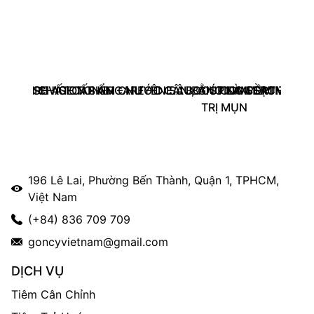
– TINH CHẤT CẤP ẨM CHUYÊN SÂU, GIÚP DA MỀM MỊN, 
BLEMISH AGE TONER – NƯỚC CÂN BẰNG LÀM SẠCH DA, G
REVISION SKINCARE - D.E.J BOOSTING SERUM (30
COMFORT ZONE A
TRỊ MỤN
196 Lê Lai, Phường Bến Thành, Quận 1, TPHCM,
Việt Nam
(+84) 836 709 709
goncyvietnam@gmail.com
DỊCH VỤ
Tiêm Cân Chỉnh