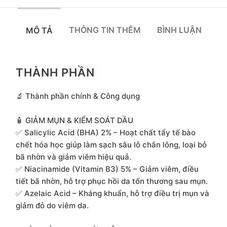
THÔNG TIN THÊM
BÌNH LUẬN
MÔ TẢ
THÀNH PHẦN
🔬 Thành phần chính & Công dụng
🧴 GIẢM MỤN & KIỂM SOÁT DẦU
✅ Salicylic Acid (BHA) 2% – Hoạt chất tẩy tế bào
chết hóa học giúp làm sạch sâu lỗ chân lông, loại bỏ
bã nhờn và giảm viêm hiệu quả.
✅ Niacinamide (Vitamin B3) 5% – Giảm viêm, điều
tiết bã nhờn, hỗ trợ phục hồi da tổn thương sau mụn.
✅ Azelaic Acid – Kháng khuẩn, hỗ trợ điều trị mụn và
giảm đỏ do viêm da.