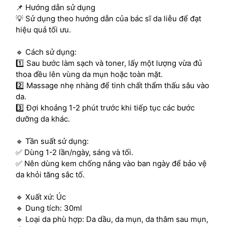
📌 Hướng dẫn sử dụng
💡 Sử dụng theo hướng dẫn của bác sĩ da liễu để đạt
hiệu quả tối ưu.
🔹 Cách sử dụng:
1️⃣ Sau bước làm sạch và toner, lấy một lượng vừa đủ
thoa đều lên vùng da mụn hoặc toàn mặt.
2️⃣ Massage nhẹ nhàng để tinh chất thẩm thấu sâu vào
da.
3️⃣ Đợi khoảng 1-2 phút trước khi tiếp tục các bước
dưỡng da khác.
🔹 Tần suất sử dụng:
✅ Dùng 1-2 lần/ngày, sáng và tối.
✅ Nên dùng kem chống nắng vào ban ngày để bảo vệ
da khỏi tăng sắc tố.
🔹 Xuất xứ: Úc
🔹 Dung tích: 30ml
🔹 Loại da phù hợp: Da dầu, da mụn, da thâm sau mụn,