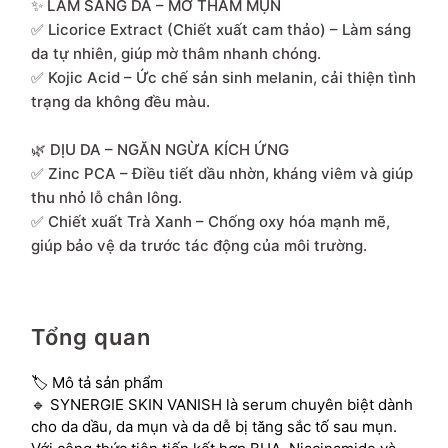
✨ LÀM SÁNG DA – MỜ THÂM MỤN
✅ Licorice Extract (Chiết xuất cam thảo) – Làm sáng
da tự nhiên, giúp mờ thâm nhanh chóng.
✅ Kojic Acid – Ức chế sản sinh melanin, cải thiện tình
trạng da không đều màu.
🌿 DỊU DA – NGĂN NGỪA KÍCH ỨNG
✅ Zinc PCA – Điều tiết dầu nhờn, kháng viêm và giúp
thu nhỏ lỗ chân lông.
✅ Chiết xuất Trà Xanh – Chống oxy hóa mạnh mẽ,
giúp bảo vệ da trước tác động của môi trường.
Tổng quan
🏷 Mô tả sản phẩm
🔹 SYNERGIE SKIN VANISH là serum chuyên biệt dành
cho da dầu, da mụn và da dễ bị tăng sắc tố sau mụn.