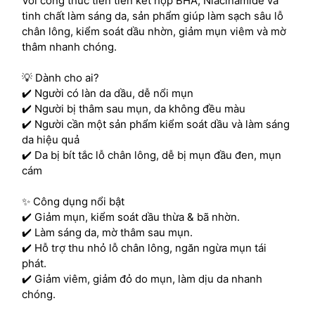
Với công thức tiên tiến kết hợp BHA, Niacinamide và
tinh chất làm sáng da, sản phẩm giúp làm sạch sâu lỗ
chân lông, kiểm soát dầu nhờn, giảm mụn viêm và mờ
thâm nhanh chóng.
💡 Dành cho ai?
✔️ Người có làn da dầu, dễ nổi mụn
✔️ Người bị thâm sau mụn, da không đều màu
✔️ Người cần một sản phẩm kiểm soát dầu và làm sáng
da hiệu quả
✔️ Da bị bít tắc lỗ chân lông, dễ bị mụn đầu đen, mụn
cám
✨ Công dụng nổi bật
✔️ Giảm mụn, kiểm soát dầu thừa & bã nhờn.
✔️ Làm sáng da, mờ thâm sau mụn.
✔️ Hỗ trợ thu nhỏ lỗ chân lông, ngăn ngừa mụn tái
phát.
✔️ Giảm viêm, giảm đỏ do mụn, làm dịu da nhanh
chóng.