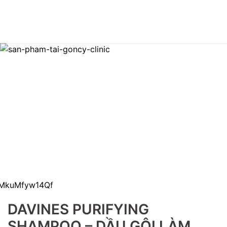
DAVINES PURIFYING
SHAMPOO – DẦU GỘI LÀM