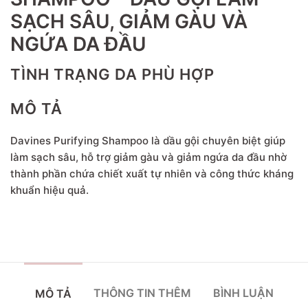
SẠCH SÂU, GIẢM GÀU VÀ
NGỨA DA ĐẦU
TÌNH TRẠNG DA PHÙ HỢP
MÔ TẢ
Davines Purifying Shampoo là dầu gội chuyên biệt giúp
làm sạch sâu, hỗ trợ giảm gàu và giảm ngứa da đầu nhờ
thành phần chứa chiết xuất tự nhiên và công thức kháng
khuẩn hiệu quả.
THÔNG TIN THÊM
BÌNH LUẬN
MÔ TẢ