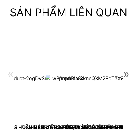
SẢN PHẨM LIÊN QUAN
«
»
TIONER – DẦU XẢ DƯỠNG TÓC, GIÚP TÓC CHẮC KHỎE VÀ
HUSH & HUSH DEEPLY ROOTED™ – VIÊN UỐNG HỖ TRỢ M
HUSH & HUSH DEEPLY ROOTED HAIR SERUM 
HUSH & HUSH DEEPLY ROOTED