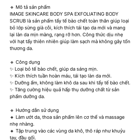
🔹 Mô tả sản phẩm
IMAGE SKINCARE BODY SPA EXFOLIATING BODY
SCRUB là sản phẩm tẩy tế bào chết toàn thân giúp loại
bỏ lớp sừng già cỗi, kích thích tái tạo da mới và mang
lại làn da mịn màng, rạng rỡ hơn. Công thức dịu nhẹ
với hạt tẩy thiên nhiên giúp làm sạch mà không gây tổn
thương da.
🔹 Công dụng
✨ Loại bỏ tế bào chết, giúp da sáng mịn.
✨ Kích thích tuần hoàn máu, tái tạo làn da mới.
✨ Dưỡng ẩm, không làm khô da sau khi tẩy tế bào chết.
✨ Tăng cường hiệu quả hấp thụ dưỡng chất từ sản
phẩm dưỡng da.
🔹 Hướng dẫn sử dụng
🔸 Làm ướt da, thoa sản phẩm lên cơ thể và massage
nhẹ nhàng.
🔸 Tập trung vào các vùng da khô, thô ráp như khuỷu
tay, đầu gối.