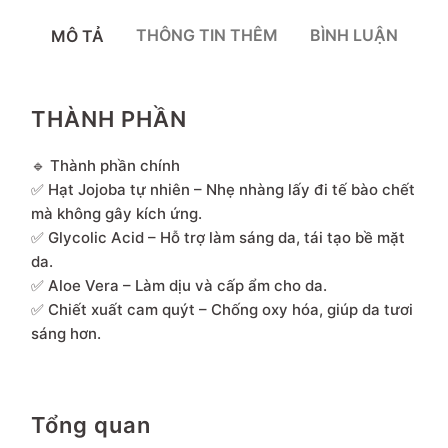
THÔNG TIN THÊM
BÌNH LUẬN
MÔ TẢ
THÀNH PHẦN
🔹 Thành phần chính
✅ Hạt Jojoba tự nhiên – Nhẹ nhàng lấy đi tế bào chết
mà không gây kích ứng.
✅ Glycolic Acid – Hỗ trợ làm sáng da, tái tạo bề mặt
da.
✅ Aloe Vera – Làm dịu và cấp ẩm cho da.
✅ Chiết xuất cam quýt – Chống oxy hóa, giúp da tươi
sáng hơn.
Tổng quan