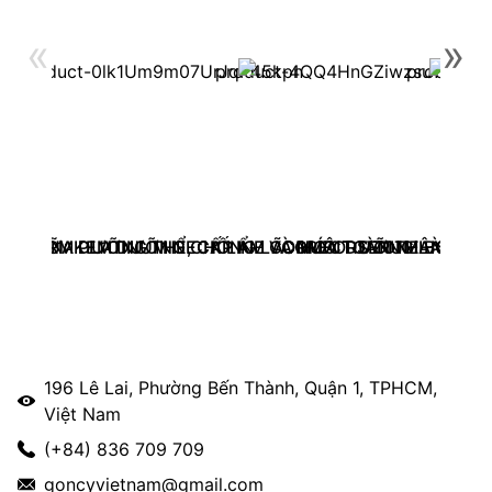
«
»
USE – SỮA DƯỠNG THỂ, CẤP ẨM VÀ NUÔI DƯỠNG LÀN DA
TI-SKIN: KEM DƯỠNG CHỐNG LÃO HÓA TOÀN THÂN, TĂN
RTIDERM PLATINUM NECK LINE CORRECT SERUM – SERU
COMFORT ZONE BODY S
196 Lê Lai, Phường Bến Thành, Quận 1, TPHCM,
Việt Nam
(+84) 836 709 709
goncyvietnam@gmail.com