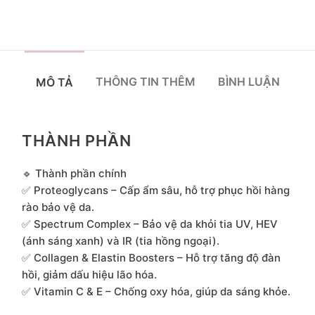
THÔNG TIN THÊM
BÌNH LUẬN
MÔ TẢ
THÀNH PHẦN
🔹 Thành phần chính
✅ Proteoglycans – Cấp ẩm sâu, hỗ trợ phục hồi hàng
rào bảo vệ da.
✅ Spectrum Complex – Bảo vệ da khỏi tia UV, HEV
(ánh sáng xanh) và IR (tia hồng ngoại).
✅ Collagen & Elastin Boosters – Hỗ trợ tăng độ đàn
hồi, giảm dấu hiệu lão hóa.
✅ Vitamin C & E – Chống oxy hóa, giúp da sáng khỏe.