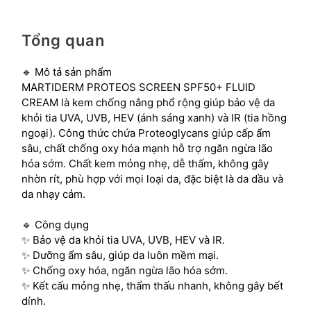
Tổng quan
🔹 Mô tả sản phẩm
MARTIDERM PROTEOS SCREEN SPF50+ FLUID
CREAM là kem chống nắng phổ rộng giúp bảo vệ da
khỏi tia UVA, UVB, HEV (ánh sáng xanh) và IR (tia hồng
ngoại). Công thức chứa Proteoglycans giúp cấp ẩm
sâu, chất chống oxy hóa mạnh hỗ trợ ngăn ngừa lão
hóa sớm. Chất kem mỏng nhẹ, dễ thấm, không gây
nhờn rít, phù hợp với mọi loại da, đặc biệt là da dầu và
da nhạy cảm.
🔹 Công dụng
✨ Bảo vệ da khỏi tia UVA, UVB, HEV và IR.
✨ Dưỡng ẩm sâu, giúp da luôn mềm mại.
✨ Chống oxy hóa, ngăn ngừa lão hóa sớm.
✨ Kết cấu mỏng nhẹ, thẩm thấu nhanh, không gây bết
dính.