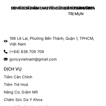
– TINH CHẤT CẤP ẨM CHUYÊN SÂU, GIÚP DA MỀM MỊN, 
BLEMISH AGE TONER – NƯỚC CÂN BẰNG LÀM SẠCH DA, G
REVISION SKINCARE - D.E.J BOOSTING SERUM (30
COMFORT ZONE A
TRỊ MỤN
196 Lê Lai, Phường Bến Thành, Quận 1, TPHCM,
Việt Nam
(+84) 836 709 709
goncyvietnam@gmail.com
DỊCH VỤ
Tiêm Cân Chỉnh
Tiêm Trẻ Hoá
Nâng Cơ, Giảm Mỡ
Chăm Sóc Da Y Khoa