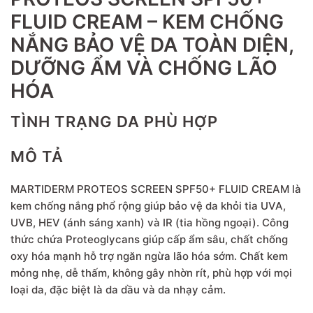
FLUID CREAM – KEM CHỐNG
NẮNG BẢO VỆ DA TOÀN DIỆN,
DƯỠNG ẨM VÀ CHỐNG LÃO
HÓA
TÌNH TRẠNG DA PHÙ HỢP
MÔ TẢ
MARTIDERM PROTEOS SCREEN SPF50+ FLUID CREAM là
kem chống nắng phổ rộng giúp bảo vệ da khỏi tia UVA,
UVB, HEV (ánh sáng xanh) và IR (tia hồng ngoại). Công
thức chứa Proteoglycans giúp cấp ẩm sâu, chất chống
oxy hóa mạnh hỗ trợ ngăn ngừa lão hóa sớm. Chất kem
mỏng nhẹ, dễ thấm, không gây nhờn rít, phù hợp với mọi
loại da, đặc biệt là da dầu và da nhạy cảm.