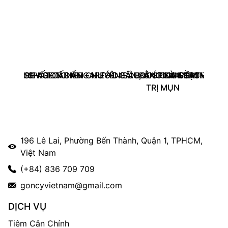
– TINH CHẤT CẤP ẨM CHUYÊN SÂU, GIÚP DA MỀM MỊN, 
BLEMISH AGE TONER – NƯỚC CÂN BẰNG LÀM SẠCH DA, G
REVISION SKINCARE - D.E.J BOOSTING SERUM (30
COMFORT ZONE A
TRỊ MỤN
196 Lê Lai, Phường Bến Thành, Quận 1, TPHCM,
Việt Nam
(+84) 836 709 709
goncyvietnam@gmail.com
DỊCH VỤ
Tiêm Cân Chỉnh