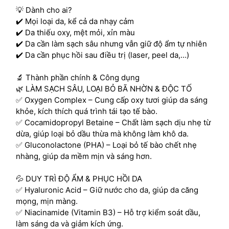
💡 Dành cho ai?
✔️ Mọi loại da, kể cả da nhạy cảm
✔️ Da thiếu oxy, mệt mỏi, xỉn màu
✔️ Da cần làm sạch sâu nhưng vẫn giữ độ ẩm tự nhiên
✔️ Da cần phục hồi sau điều trị (laser, peel da,…)
🔬 Thành phần chính & Công dụng
🌿 LÀM SẠCH SÂU, LOẠI BỎ BÃ NHỜN & ĐỘC TỐ
✅ Oxygen Complex – Cung cấp oxy tươi giúp da sáng
khỏe, kích thích quá trình tái tạo tế bào.
✅ Cocamidopropyl Betaine – Chất làm sạch dịu nhẹ từ
dừa, giúp loại bỏ dầu thừa mà không làm khô da.
✅ Gluconolactone (PHA) – Loại bỏ tế bào chết nhẹ
nhàng, giúp da mềm mịn và sáng hơn.
💦 DUY TRÌ ĐỘ ẨM & PHỤC HỒI DA
✅ Hyaluronic Acid – Giữ nước cho da, giúp da căng
mọng, mịn màng.
✅ Niacinamide (Vitamin B3) – Hỗ trợ kiểm soát dầu,
làm sáng da và giảm kích ứng.