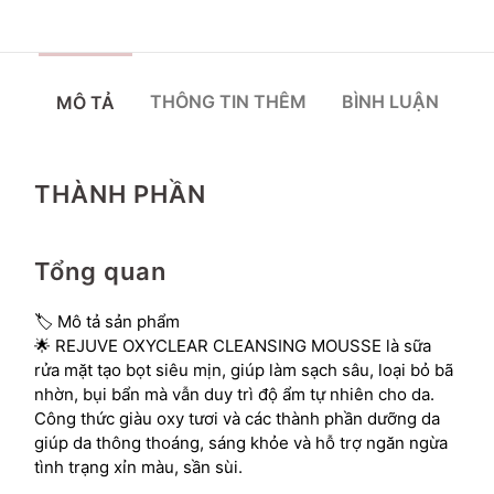
THÔNG TIN THÊM
BÌNH LUẬN
MÔ TẢ
THÀNH PHẦN
Tổng quan
🏷 Mô tả sản phẩm
🌟 REJUVE OXYCLEAR CLEANSING MOUSSE là sữa
rửa mặt tạo bọt siêu mịn, giúp làm sạch sâu, loại bỏ bã
nhờn, bụi bẩn mà vẫn duy trì độ ẩm tự nhiên cho da.
Công thức giàu oxy tươi và các thành phần dưỡng da
giúp da thông thoáng, sáng khỏe và hỗ trợ ngăn ngừa
tình trạng xỉn màu, sần sùi.