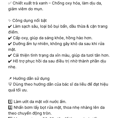
✅ Chiết xuất trà xanh – Chống oxy hóa, làm dịu da,
giảm viêm do mụn.
✨ Công dụng nổi bật
✔️ Làm sạch sâu, loại bỏ bụi bẩn, dầu thừa & cặn trang
điểm.
✔️ Cấp oxy, giúp da sáng khỏe, hồng hào hơn.
✔️ Dưỡng ẩm tự nhiên, không gây khô da sau khi rửa
mặt.
✔️ Cải thiện tình trạng da xỉn màu, giúp da tươi tắn hơn.
✔️ Hỗ trợ phục hồi da sau điều trị nhờ thành phần dịu
nhẹ.
📌 Hướng dẫn sử dụng
💡 Dùng theo hướng dẫn của bác sĩ da liễu để đạt hiệu
quả tối ưu.
1️⃣ Làm ướt da mặt với nước ấm.
2️⃣ Nhấn bơm lấy bọt rửa mặt, thoa nhẹ nhàng lên da
theo chuyển động tròn.