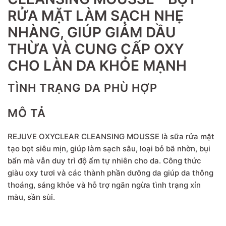
RỬA MẶT LÀM SẠCH NHẸ
NHÀNG, GIÚP GIẢM DẦU
THỪA VÀ CUNG CẤP OXY
CHO LÀN DA KHỎE MẠNH
TÌNH TRẠNG DA PHÙ HỢP
MÔ TẢ
REJUVE OXYCLEAR CLEANSING MOUSSE là sữa rửa mặt
tạo bọt siêu mịn, giúp làm sạch sâu, loại bỏ bã nhờn, bụi
bẩn mà vẫn duy trì độ ẩm tự nhiên cho da. Công thức
giàu oxy tươi và các thành phần dưỡng da giúp da thông
thoáng, sáng khỏe và hỗ trợ ngăn ngừa tình trạng xỉn
màu, sần sùi.