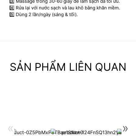
3️⃣ Massage trong 30-60 giây để làm sạch da tối ưu.
4️⃣ Rửa lại với nước sạch và lau khô bằng khăn mềm.
5️⃣ Dùng 2 lần/ngày (sáng & tối).
SẢN PHẨM LIÊN QUAN
«
»